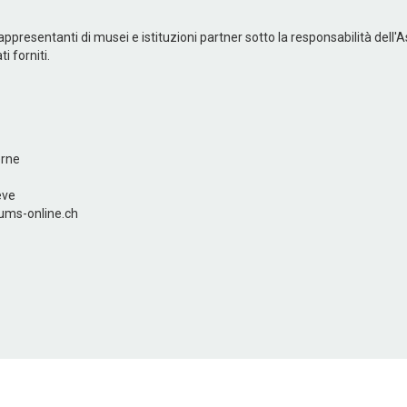
appresentanti di musei e istituzioni partner sotto la responsabilità dell'
i forniti.
erne
ève
ums-online.ch