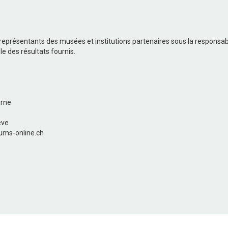
 représentants des musées et institutions partenaires sous la responsab
le des résultats fournis.
erne
ève
ums-online.ch