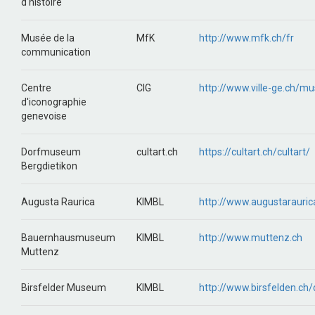
d'histoire
Musée de la
MfK
http://www.mfk.ch/fr
communication
Centre
CIG
http://www.ville-ge.ch/m
d'iconographie
genevoise
Dorfmuseum
cultart.ch
https://cultart.ch/cultart/
Bergdietikon
Augusta Raurica
KIMBL
http://www.augustarauric
Bauernhausmuseum
KIMBL
http://www.muttenz.ch
Muttenz
Birsfelder Museum
KIMBL
http://www.birsfelden.c