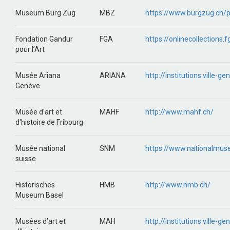
Museum Burg Zug
MBZ
https://www.burgzug.ch
Fondation Gandur
FGA
https://onlinecollections.f
pour l’Art
Musée Ariana
ARIANA
http://institutions.ville-g
Genève
Musée d'art et
MAHF
http://www.mahf.ch/
d'histoire de Fribourg
Musée national
SNM
https://www.nationalmus
suisse
Historisches
HMB
http://www.hmb.ch/
Museum Basel
Musées d’art et
MAH
http://institutions.ville-